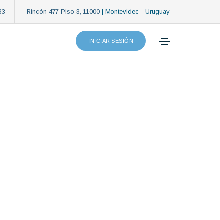
33
Rincón 477 Piso 3, 11000
| Montevideo - Uruguay
Home
Servicios
Gestión Patrimonial
INICIAR SESIÓN